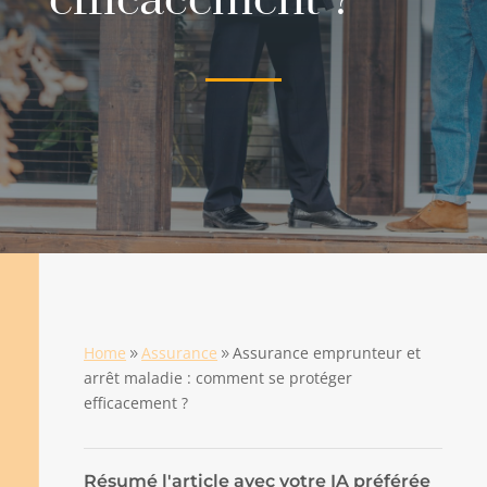
efficacement ?
Home
Assurance
Assurance emprunteur et
9
9
arrêt maladie : comment se protéger
efficacement ?
Résumé l'article avec votre IA préférée