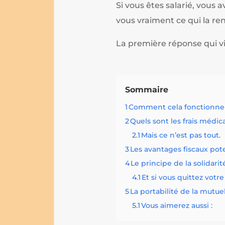
Si vous êtes salarié, vous
vous vraiment ce qui la ren
La première réponse qui vie
Sommaire
1
Comment cela fonctionne-t
2
Quels sont les frais médi
2.1
Mais ce n’est pas tout.
3
Les avantages fiscaux poten
4
Le principe de la solidarit
4.1
Et si vous quittez votr
5
La portabilité de la mutue
5.1
Vous aimerez aussi :