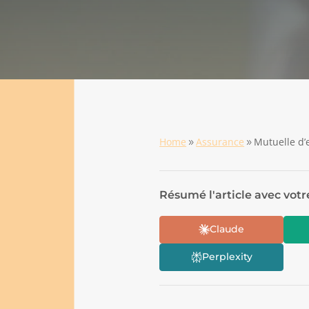
Home
Assurance
Mutuelle d’e
9
9
Résumé l'article avec votr
Claude
Perplexity