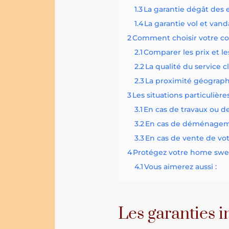
1.3
La garantie dégât des 
1.4
La garantie vol et van
2
Comment choisir votre c
2.1
Comparer les prix et le
2.2
La qualité du service c
2.3
La proximité géograp
3
Les situations particuliè
3.1
En cas de travaux ou d
3.2
En cas de déménage
3.3
En cas de vente de vo
4
Protégez votre home swe
4.1
Vous aimerez aussi :
Les garanties 