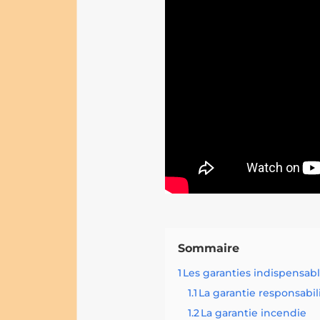
Sommaire
1
Les garanties indispensabl
1.1
La garantie responsabili
1.2
La garantie incendie