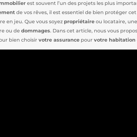
immobilier
est souvent l’un des projets les plus importa
ement
de vos rêves, il est essentiel de bien protéger ce
re en jeu. Que vous soyez
propriétaire
ou locataire, un
tre ou de
dommages
. Dans cet article, nous vous propo
our bien choisir
votre assurance
pour
votre habitation