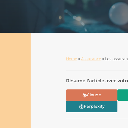
Home
Assurance
Les assuran
9
9
Résumé l'article avec votr
Claude
Perplexity