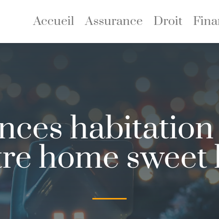
Accueil
Assurance
Droit
Fina
nces habitation
otre home sweet