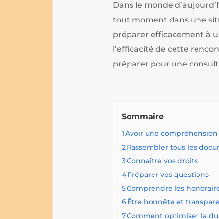
Dans le monde d’aujourd’h
tout moment dans une situ
préparer efficacement à u
l’efficacité de cette renco
préparer pour une consulta
Sommaire
1
Avoir une compréhension c
2
Rassembler tous les docu
3
Connaître vos droits
4
Préparer vos questions
5
Comprendre les honoraire
6
Être honnête et transpar
7
Comment optimiser la duré