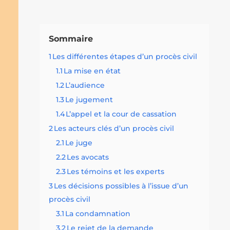
Sommaire
1
Les différentes étapes d’un procès civil
1.1
La mise en état
1.2
L’audience
1.3
Le jugement
1.4
L’appel et la cour de cassation
2
Les acteurs clés d’un procès civil
2.1
Le juge
2.2
Les avocats
2.3
Les témoins et les experts
3
Les décisions possibles à l’issue d’un
procès civil
3.1
La condamnation
3.2
Le rejet de la demande